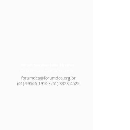
Fórum Nacional dos Direitos
da Criança e do Adolescente
forumdca@forumdca.org.br
(61) 99566-1910 / (61) 3328-4525