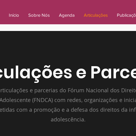
Início
Sobre Nós
Agenda
Articulações
Publicaç
culações e Parc
rticulações e parcerias do Fórum Nacional dos Direit
Adolescente (FNDCA) com redes, organizações e inici
idas com a promoção e a defesa dos direitos da inf
adolescência.