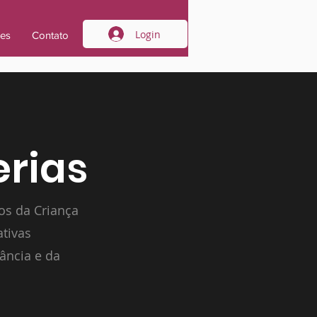
Login
ões
Contato
erias
os da Criança
ativas
ância e da