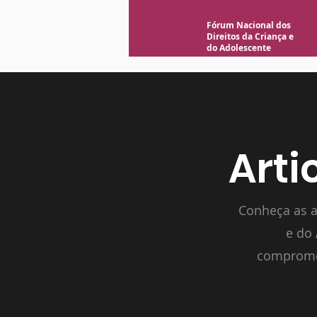
Fórum Nacional dos
Direitos da Criança e
do Adolescente
Arti
Conheça as a
e do 
compromet