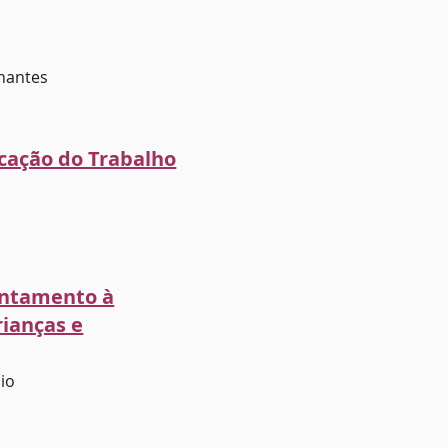
lhantes
cação do Trabalho
entamento à
rianças e
io