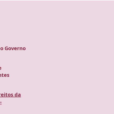
 ao Governo
e
ntes
reitos da
-