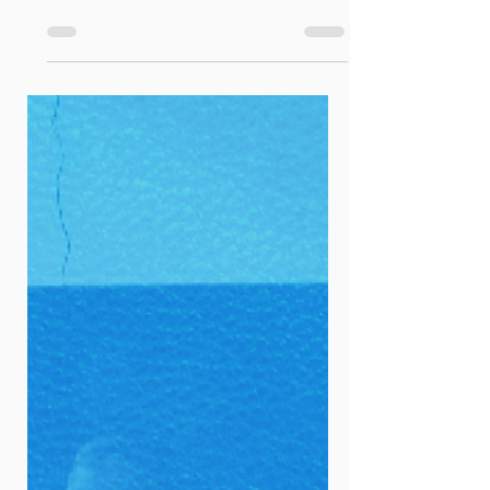
Tem 16 ou 17 anos? O seu futuro já
está nas suas mãos. 🙌 Tirar o título
de eleitor não é só sobre votar. É
sobre ter voz e participar das
decisões que impactam sua
educação, seus direitos e a sua vida.
É o seu primeiro passo para fazer a
diferença. 🗣️ ⏳ Mas atenção: o
prazo vai até 6 de maio. Até essa
data, você pode: • tirar seu primeiro
título • atualizar seus dados •
regularizar sua situação Depois
disso, o cadastro será fechado para
as Eleições 2026. 📲 Como tirar o tít