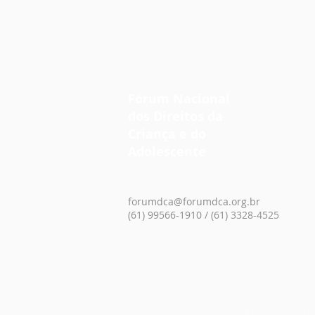
O ECA TAMBÉM PROTEGE
NO AMBIENTE DIGITAL
Fórum Nacional
dos Direitos da
Criança e do
Adolescente
forumdca@forumdca.org.br
(61) 99566-1910 / (61) 3328-4525
© Copyright 2025