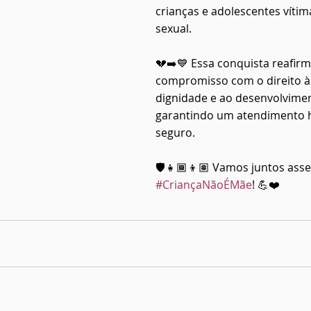
crianças e adolescentes vítima
sexual.
💔➡️💙 Essa conquista reafirm
compromisso com o direito à 
dignidade e ao desenvolviment
garantindo um atendimento 
seguro.
🛡️👧🏾👦🏽 Vamos juntos ass
#CriançaNãoÉMãe
! 💪❤️