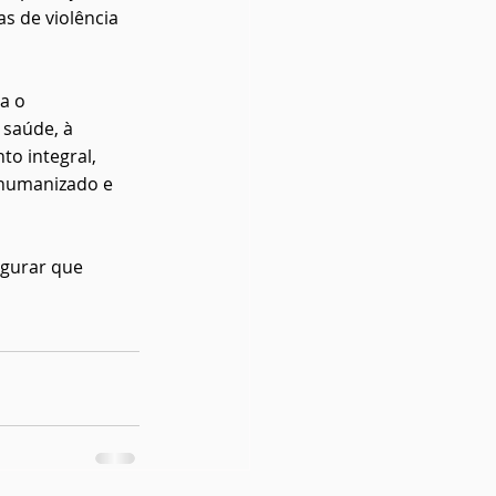
s de violência 
a o 
saúde, à 
o integral, 
humanizado e 
egurar que 