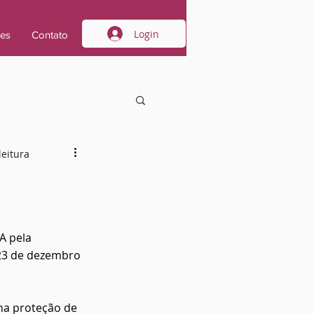
Login
ões
Contato
leitura
 pela 
23 de dezembro 
na proteção de 