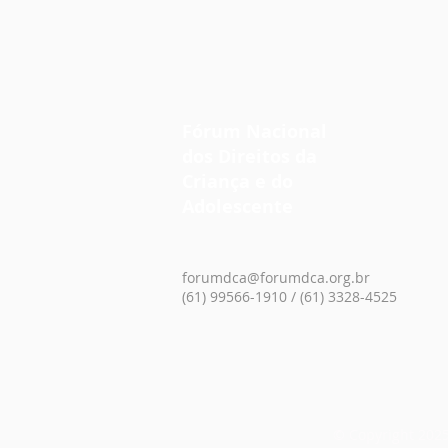
O ECA TAMBÉM PROTEGE
NO AMBIENTE DIGITAL
Fórum Nacional
dos Direitos da
Criança e do
Adolescente
forumdca@forumdca.org.br
(61) 99566-1910 / (61) 3328-4525
© Copyright 2025