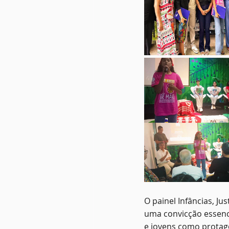
O painel Infâncias, Ju
uma convicção essenci
e jovens como protag